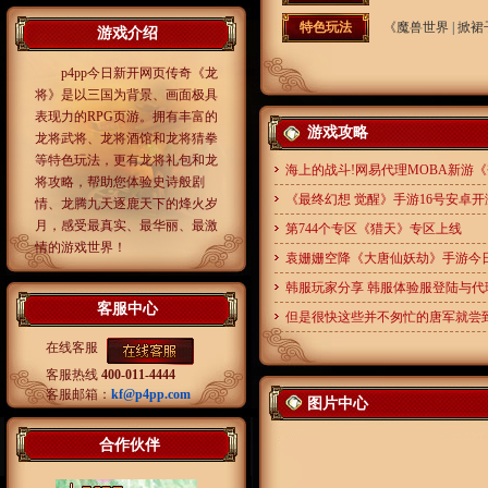
特色玩法
《魔兽世界
|
掀裙
游戏介绍
p4pp今日新开网页传奇《龙
将》是以三国为背景、画面极具
表现力的RPG页游。拥有丰富的
游戏攻略
龙将武将、龙将酒馆和龙将猜拳
等特色玩法，更有龙将礼包和龙
海上的战斗!网易代理MOBA新游
将攻略，帮助您体验史诗般剧
《最终幻想 觉醒》手游16号安卓开
情、龙腾九天逐鹿天下的烽火岁
月，感受最真实、最华丽、最激
第744个专区《猎天》专区上线
情的游戏世界！
袁姗姗空降《大唐仙妖劫》手游今
韩服玩家分享 韩服体验服登陆与代
客服中心
但是很快这些并不匆忙的唐军就尝
在线客服
客服热线
400-011-4444
客服邮箱：
kf@p4pp.com
图片中心
合作伙伴