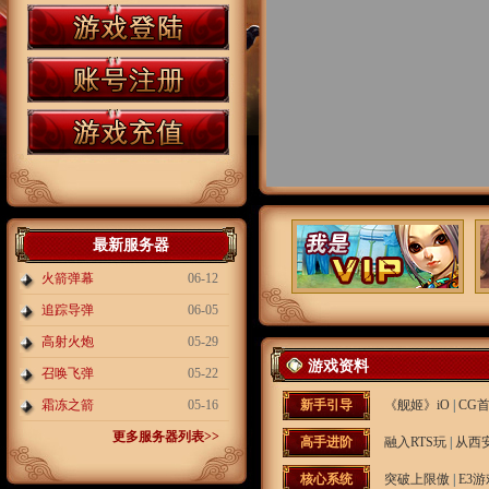
最新服务器
火箭弹幕
06-12
追踪导弹
06-05
高射火炮
05-29
游戏资料
召唤飞弹
05-22
霜冻之箭
05-16
新手引导
《舰姬》iO
|
CG首
更多服务器列表>>
高手进阶
融入RTS玩
|
从西
核心系统
突破上限傲
|
E3